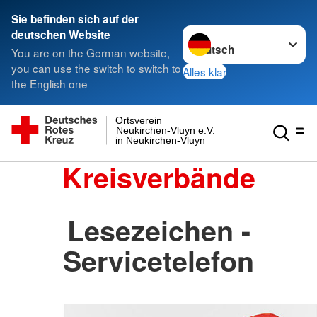
Sie befinden sich auf der
Sprache wechseln zu
deutschen Website
You are on the German website,
you can use the switch to switch to
Alles klar
the English one
Ortsverein
Neukirchen-Vluyn e.V.
in Neukirchen-Vluyn
Kreisverbände
Lesezeichen -
Servicetelefon