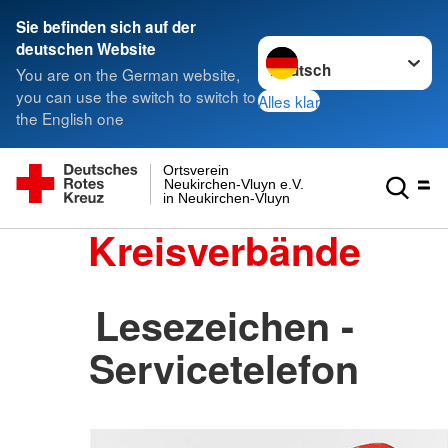
Sie befinden sich auf der
Sprache wechseln zu
deutschen Website
You are on the German website,
you can use the switch to switch to
Alles klar
the English one
Ortsverein
Neukirchen-Vluyn e.V.
in Neukirchen-Vluyn
Kreisverbände
Lesezeichen -
Servicetelefon