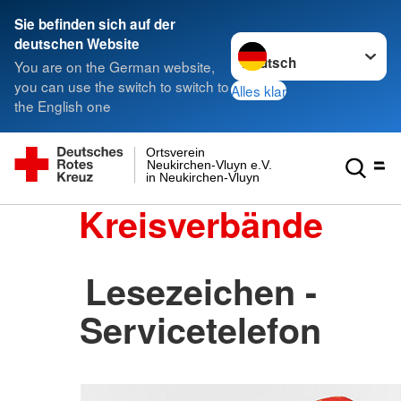
Sie befinden sich auf der
Sprache wechseln zu
deutschen Website
You are on the German website,
you can use the switch to switch to
Alles klar
the English one
Ortsverein
Neukirchen-Vluyn e.V.
in Neukirchen-Vluyn
Kreisverbände
Lesezeichen -
Servicetelefon