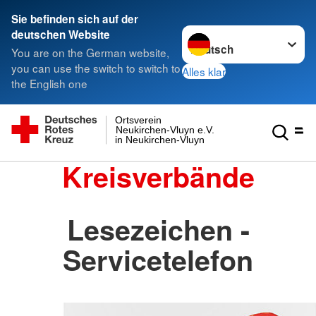
Sie befinden sich auf der
Sprache wechseln zu
deutschen Website
You are on the German website,
you can use the switch to switch to
Alles klar
the English one
Ortsverein
Neukirchen-Vluyn e.V.
in Neukirchen-Vluyn
Kreisverbände
Lesezeichen -
Servicetelefon