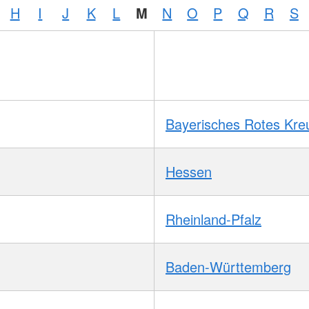
H
I
J
K
L
M
N
O
P
Q
R
S
Bayerisches Rotes Kre
Hessen
Rheinland-Pfalz
Baden-Württemberg