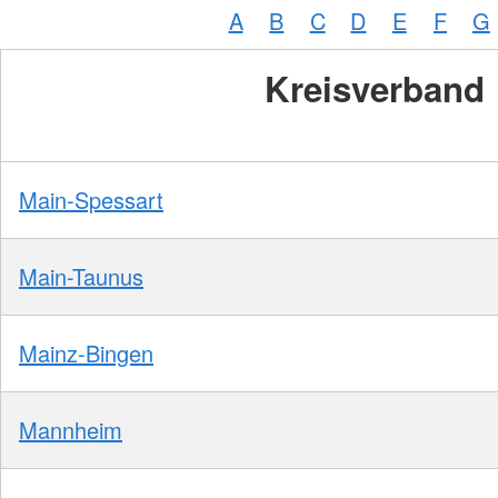
A
B
C
D
E
F
G
Kreisverband
Main-Spessart
Main-Taunus
Mainz-Bingen
Mannheim