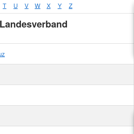
T
U
V
W
X
Y
Z
Landesverband
uz