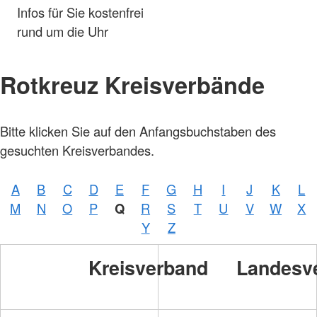
Infos für Sie kostenfrei
rund um die Uhr
Rotkreuz Kreisverbände
Bitte klicken Sie auf den Anfangsbuchstaben des
gesuchten Kreisverbandes.
A
B
C
D
E
F
G
H
I
J
K
L
M
N
O
P
Q
R
S
T
U
V
W
X
Y
Z
Kreisverband
Landesv