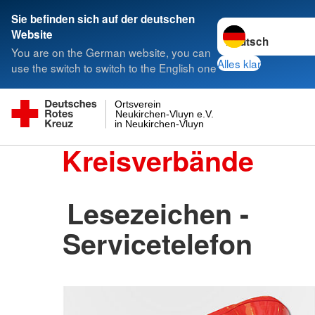
Sie befinden sich auf der deutschen
Sprache wechseln 
Website
You are on the German website, you can
Alles klar
use the switch to switch to the English one
Ortsverein
Neukirchen-Vluyn e.V.
in Neukirchen-Vluyn
Kreisverbände
Lesezeichen -
Servicetelefon