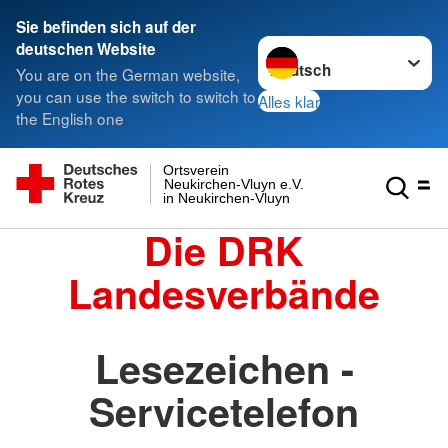
Sie befinden sich auf der
Sprache wechseln zu
deutschen Website
You are on the German website,
you can use the switch to switch to
Alles klar
the English one
Ortsverein
Neukirchen-Vluyn e.V.
in Neukirchen-Vluyn
Die DRK
Landesverbände
Lesezeichen -
Servicetelefon