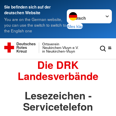
Sie befinden sich auf der
Sprache wechseln zu
deutschen Website
You are on the German website,
you can use the switch to switch to
Alles klar
the English one
Ortsverein
Neukirchen-Vluyn e.V.
in Neukirchen-Vluyn
Die DRK
Landesverbände
Lesezeichen -
Servicetelefon