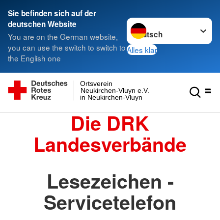
Sie befinden sich auf der
Sprache wechseln zu
deutschen Website
You are on the German website,
you can use the switch to switch to
Alles klar
the English one
Ortsverein
Neukirchen-Vluyn e.V.
in Neukirchen-Vluyn
Die DRK
Landesverbände
Lesezeichen -
Servicetelefon