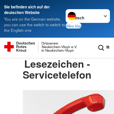
Sie befinden sich auf der
Sprache wechseln zu
deutschen Website
You are on the German website,
you can use the switch to switch to
Alles klar
the English one
Ortsverein
Neukirchen-Vluyn e.V.
in Neukirchen-Vluyn
Lesezeichen -
Servicetelefon