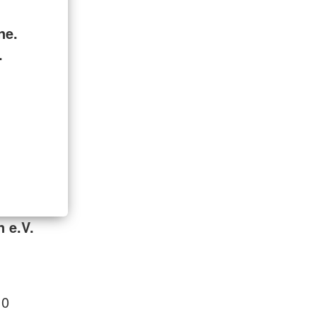
ne.
.
 e.V.
 0