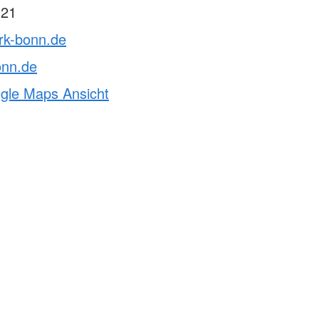
 21
rk-bonn.de
onn.de
ogle Maps Ansicht