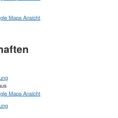
ogle Maps Ansicht
haften
tung
aus
ogle Maps Ansicht
tung