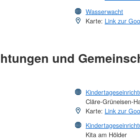
Wasserwacht
Karte:
Link zur Go
chtungen und Gemeinsc
Kindertageseinrich
Cläre-Grüneisen-H
Karte:
Link zur Go
Kindertageseinrich
Kita am Hölder