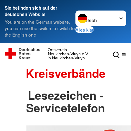
Sie befinden sich auf der
Sprache wechseln zu
deutschen Website
You are on the German website,
you can use the switch to switch to
Alles klar
the English one
Ortsverein
Neukirchen-Vluyn e.V.
in Neukirchen-Vluyn
Kreisverbände
Lesezeichen -
Servicetelefon