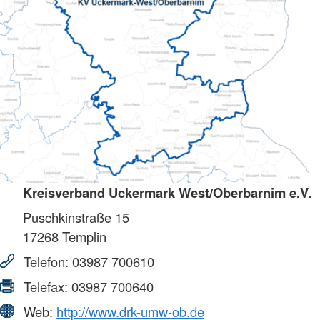
Kreisverband Uckermark West/Oberbarnim e.V.
Puschkinstraße 15
17268
Templin
Telefon:
03987 700610
Telefax:
03987 700640
Web:
http://www.drk-umw-ob.de