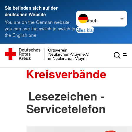
Sie befinden sich auf der
Sprache wechseln zu
deutschen Website
You are on the German website,
you can use the switch to switch to
Alles klar
the English one
Ortsverein
Neukirchen-Vluyn e.V.
in Neukirchen-Vluyn
Kreisverbände
Lesezeichen -
Servicetelefon