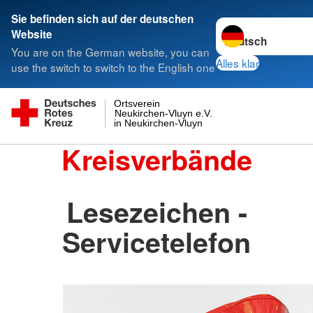
Sie befinden sich auf der deutschen
Sprache wechseln 
Website
You are on the German website, you can
Alles klar
use the switch to switch to the English one
Ortsverein
Neukirchen-Vluyn e.V.
in Neukirchen-Vluyn
Kreisverbände
Lesezeichen -
Servicetelefon