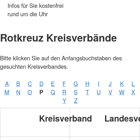
Infos für Sie kostenfrei
rund um die Uhr
Rotkreuz Kreisverbände
Bitte klicken Sie auf den Anfangsbuchstaben des
gesuchten Kreisverbandes.
A
B
C
D
E
F
G
H
I
J
K
L
M
N
O
P
Q
R
S
T
U
V
W
X
Y
Z
Kreisverband
Landesv