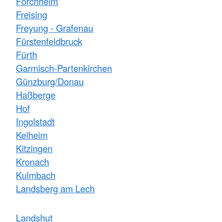
Forchheim
Freising
Freyung - Grafenau
Fürstenfeldbruck
Fürth
Garmisch-Partenkirchen
Günzburg/Donau
Haßberge
Hof
Ingolstadt
Kelheim
Kitzingen
Kronach
Kulmbach
Landsberg am Lech
Landshut