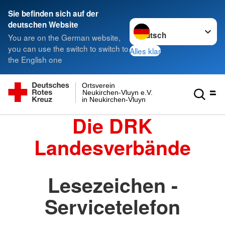
Sie befinden sich auf der
Sprache wechseln zu
deutschen Website
You are on the German website,
you can use the switch to switch to
Alles klar
the English one
Ortsverein
Neukirchen-Vluyn e.V.
in Neukirchen-Vluyn
Die DRK
Landesverbände
Lesezeichen -
Servicetelefon